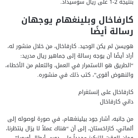
بنتيجة 2-1 على ريال سوسيداد.
كارفاخال وبلينغهام يوجهان
رسالة أيضًا
هويسن لم يكن الوحيد. كارفاخال، من خلال منشور له،
أراد أيضًا أن يوجه رسالة إلى جماهير ريال مدريد:
“الطريق هو الاستمرار في العمل، والتعلم من الأخطاء،
والنهوض أقوى”، كتب ذلك في منشوره.
كارفاخال على إنستغرام
داني كارفاخال
من جانبه، أشار جود بيلينغهام، في صورة لوصوله إلى
ألماتي، كازاخستان، إلى أن “هناك عملاً لا يزال ينتظرنا،
وحان الوقت للتركيز مجدداً على دوري أبطال أوروبا”.