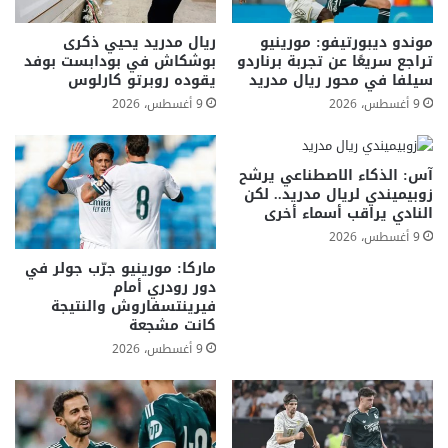
موندو ديبورتيفو: مورينيو
ريال مدريد يحيي ذكرى
تراجع سريعًا عن تجربة برناردو
بوشكاش في بودابست بوفد
سيلفا في محور ريال مدريد
يقوده روبرتو كارلوس
9 أغسطس، 2026
9 أغسطس، 2026
آس: الذكاء الاصطناعي يرشح
زوبيميندي لريال مدريد.. لكن
النادي يراقب أسماء أخرى
9 أغسطس، 2026
ماركا: مورينيو جرّب جولر في
دور رودري أمام
فيرينتسفاروش والنتيجة
كانت مشجعة
9 أغسطس، 2026