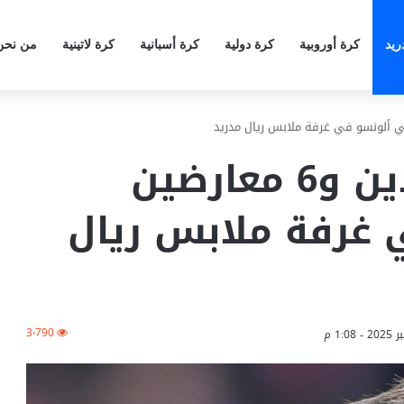
ريد
كرة أوروبية
كرة دولية
كرة أسبانية
كرة لاتينية
من نحن
خمسة لاعبين مؤيدين و6 معارضين
 غرفة ملابس ريال
3٬790