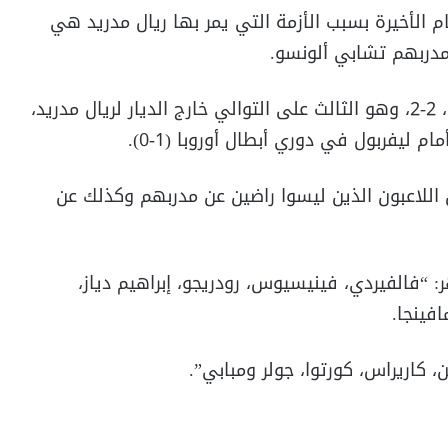
م الأخيرة بسبب الأزمة التي يمر بها ريال مدريد هي
مدربهم تشابي ألونسو.
هذا النقاش ازداد بعد التعثر الجديد أمام إلتشي، 2-2، وهو الثالث على التوالي خارج الديار لريال مدريد،
 اللاعبون الذين ليسوا راضين عن مدربهم وكذلك عن
: “فالفيردي، فينيسيوس، رودريجو، إبراهيم دياز،
فينجا.
 كاريراس، كورتوا، جولر ومبابي”.