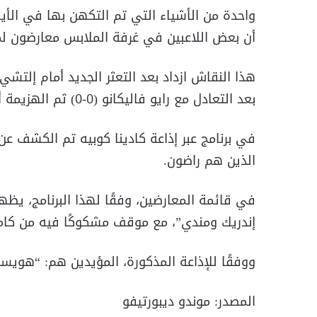
واحدة من الأشياء التي تم التكهن بها في الأيا
أن بعض اللاعبين في غرفة الملابس معارضون ل
بعد التعادل مع رايو فاليكانو (0-0) ثم الهزيمة أمام ليفربول في دوري أبطال أوروبا (1-0).
في برنامج عبر إذاعة كادينا كوبيه تم الكشف عن
الذين هم راضون.
في قائمة المعارضين، وفقًا لهذا البرنامج، يظهر
إندريك ومندي”، مع موقف مشكوكًا فيه من كاما
ووفقًا للإذاعة المذكورة، المؤيدين هم: “هويسن،
المصدر: موندو ديبورتيفو