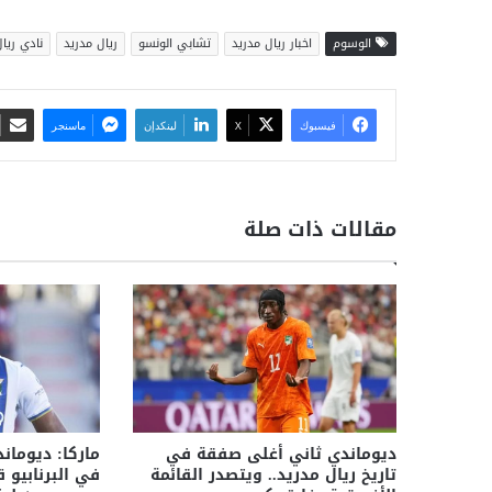
الوسوم
اخبار ريال مدريد
تشابي الونسو
ريال مدريد
نادي ريا
فيسبوك
‫X
لينكدإن
ماسنجر
مقالات ذات صلة
ديوماندي ثاني أغلى صفقة في
ماركا: ديومان
تاريخ ريال مدريد.. ويتصدر القائمة
في البرنابيو ق