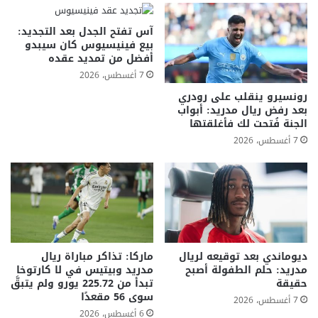
آس تفتح الجدل بعد التجديد:
بيع فينيسيوس كان سيبدو
أفضل من تمديد عقده
7 أغسطس، 2026
رونسيرو ينقلب على رودري
بعد رفض ريال مدريد: أبواب
الجنة فُتحت لك فأغلقتها
7 أغسطس، 2026
ديوماندي بعد توقيعه لريال
ماركا: تذاكر مباراة ريال
مدريد: حلم الطفولة أصبح
مدريد وبيتيس في لا كارتوخا
حقيقة
تبدأ من 225.72 يورو ولم يتبقَّ
سوى 56 مقعدًا
7 أغسطس، 2026
6 أغسطس، 2026