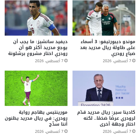
موندو ديبورتيفو: 3 أسماء
ديفيد سانشيز: ما يجب أن
على طاولة ريال مدريد بعد
يوجع مدريد أكثر هو أن
ضياع رودري
رودري اختار مشروع برشلونة
7 أغسطس، 2026
7 أغسطس، 2026
كادينا سير: ريال مدريد قدّم
مورينتيس يهاجم رواية
لرودري عرضًا ضخمًا.. لكنه
رودري: في ريال مدريد يظنون
اختار وجهة أخرى
أننا سذّج
7 أغسطس، 2026
7 أغسطس، 2026