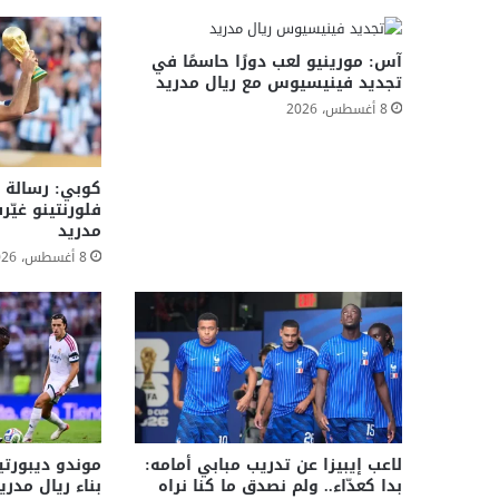
آس: مورينيو لعب دورًا حاسمًا في
تجديد فينيسيوس مع ريال مدريد
8 أغسطس، 2026
كوبي: رسالة 
فلورنتينو غيّ
مدريد
8 أغسطس، 2026
لاعب إيبيزا عن تدريب مبابي أمامه:
موندو ديبورتي
بدا كعدّاء.. ولم نصدق ما كنا نراه
بناء ريال مدري