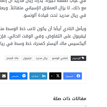
في غياب صفقة كبيرة، يدرك ريال مدريد أن إتمام
مع ذلك، لا يزال العملاق الإسباني متفائلاً. وي
في ريال مدريد تحت قيادة ألونسو.
ويأمل النادي أيضًا أن يكون لاعب خط الوسط منفت
ليفربول على التفاوض، وفي الوقت الحالي، فإن 
أليكسيس ماك أليستر كمحرك خط وسط في ريال 
الوسوم
تشابي الونسو
ريال مدريد
ليفربول
ماك اليستر
فيسبوك
‫X
لينكدإن
ماسنجر
مقالات ذات صلة