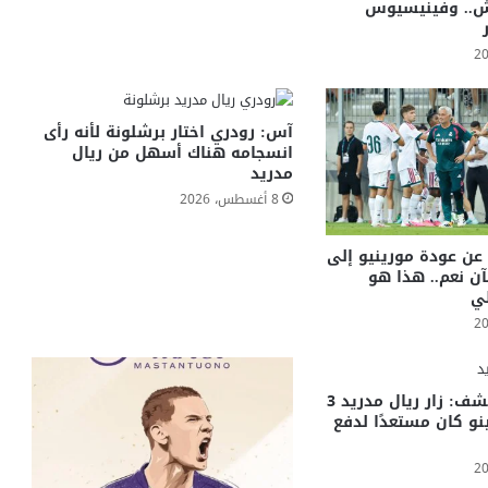
ش.. وفينيسيوس
آس: رودري اختار برشلونة لأنه رأى
انسجامه هناك أسهل من ريال
مدريد
8 أغسطس، 2026
ن عودة مورينيو إلى
آن نعم.. هذا هو
لي
وكيل نيمار يكشف: زار ريال مدريد 3
نو كان مستعدًا لدفع