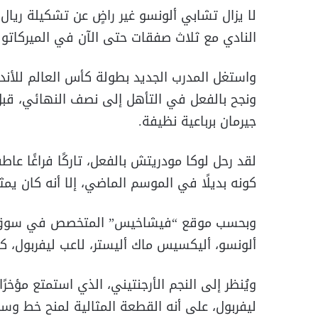
لا يزال تشابي ألونسو غير راضٍ عن تشكيلة ريال
النادي مع ثلاث صفقات حتى الآن في الميركاتو
واستغل المدرب الجديد بطولة كأس العالم للأند
ونجح بالفعل في التأهل إلى نصف النهائي، قبل
جيرمان برباعية نظيفة.
لقد رحل لوكا مودريتش بالفعل، تاركًا فراغًا عا
كونه بديلًا في الموسم الماضي، إلا أنه كان يمثل
وبحسب موقع “فيشاخيس” المتخصص في سوق الا
ألونسو، أليكسيس ماك أليستر، لاعب ليفربول،
ويُنظر إلى النجم الأرجنتيني، الذي استمتع مؤخرً
ليفربول، على أنه القطعة المثالية لمنح خط وسط ريا