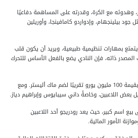
، وهدوئه مع الكرة، وقدرته على المساهمة دفاعيًا
ل جود بيلينجهام، وإدواردو كامافينجا، وأوريلين
 أن اللاعب البالغ من العمر 26 عامًا يتمتع بمهارات تنظيمية طبيعية، ويريد أن يكون قلب
المصدر ذاته، فإن النادي يضع بالفعل الأساس للتحرك
تُشير التقارير إلى أن ريال مدريد يُعِدّ عرضًا أوليًا بقيمة 100 مليون يورو تقريبًا لضم ماك أليستر. ومع
ل بعض اللاعبين، وخاصةً داني سيبايوس وإبراهيم دياز.
بيع اسم كبير، حيث يعد رودريجو أحد اللاعبين
ازنة الأمور المالية.