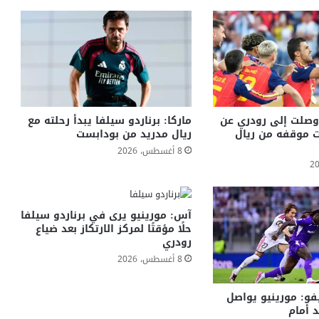
وصلت إلى رودري عن
ماركا: برناردو سيلفا يبدأ رحلته مع
رت موقفه من ريال
ريال مدريد من بودابست
8 أغسطس، 2026
آس: مورينيو يرى في برناردو سيلفا
حلًا مؤقتًا لمركز الارتكاز بعد ضياع
رودري
8 أغسطس، 2026
فو: مورينيو يواصل
د أمام