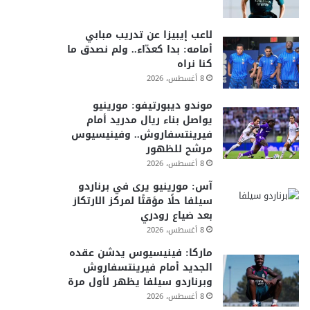
لاعب إيبيزا عن تدريب مبابي
أمامه: بدا كعدّاء.. ولم نصدق ما
كنا نراه
8 أغسطس، 2026
موندو ديبورتيفو: مورينيو
يواصل بناء ريال مدريد أمام
فيرينتسفاروش.. وفينيسيوس
مرشح للظهور
8 أغسطس، 2026
آس: مورينيو يرى في برناردو
سيلفا حلًا مؤقتًا لمركز الارتكاز
بعد ضياع رودري
8 أغسطس، 2026
ماركا: فينيسيوس يدشن عقده
الجديد أمام فيرينتسفاروش
وبرناردو سيلفا يظهر لأول مرة
8 أغسطس، 2026