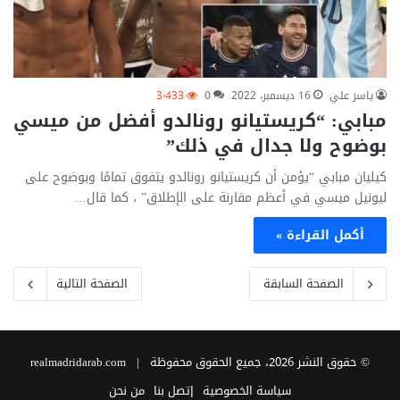
ياسر علي
16 ديسمبر، 2022
0
3٬433
مبابي: “كريستيانو رونالدو أفضل من ميسي
بوضوح ولا جدال في ذلك”
كيليان مبابي “يؤمن أن كريستيانو رونالدو يتفوق تمامًا وبوضوح على
ليونيل ميسي في أعظم مقارنة على الإطلاق” ، كما قال…
أكمل القراءة »
الصفحة السابقة
الصفحة التالية
© حقوق النشر 2026، جميع الحقوق محفوظة | realmadridarab.com
سياسة الخصوصية
إتصل بنا
من نحن