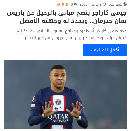
ياسر علي
9 مارس، 2023
0
1٬818
جيمي كاراجر ينصح مبابي بالرحيل عن باريس
سان جيرمان.. ويحدد له وجهته الأفضل
وجه جيمي كاراجر، أسطورة ومدافع ليفربول السابق، نصيحة إلى
كيليان مبابي بعد إقصاء باريس سان جيرمان من دور الـ١٦ من…
أكمل القراءة »