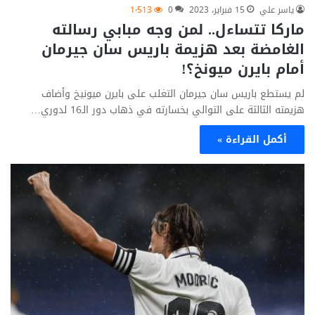
ياسر علي
15 فبراير، 2023
0
1٬513
ماركا تتساءل.. لمن وجه مبابي رسالته
الغامضة بعد هزيمة باريس سان جيرمان
أمام بايرن ميونخ؟!
لم يستطع باريس سان جيرمان التغلب على بايرن ميونيخ وأضاف
هزيمته الثالثة على التوالي بخسارته في ذهاب دور الـ16 لدوري…
أكمل القراءة »