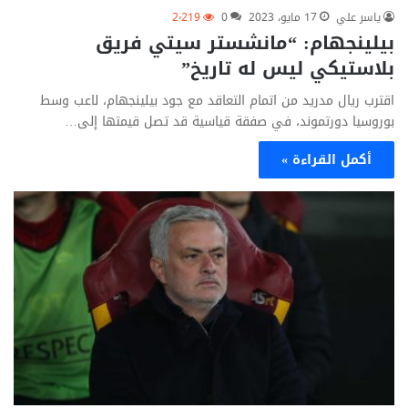
ياسر علي
17 مايو، 2023
0
2٬219
بيلينجهام: “مانشستر سيتي فريق
بلاستيكي ليس له تاريخ”
اقترب ريال مدريد من اتمام التعاقد مع جود بيلينجهام، لاعب وسط
بوروسيا دورتموند، في صفقة قياسية قد تصل قيمتها إلى…
أكمل القراءة »