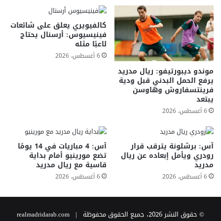
كالفيويري يعلق على شائعات
فينيسيوس: أرسنال يحتاج
لاعبًا مثله
6 أغسطس، 2026
موندو ديبورتيفو: ريال مدريد
يرفع الحمل البدني قبل ودية
فرينتسفاروش وهاوسن
يبتعد
6 أغسطس، 2026
آس: برشلونة يترقب قرار
آس: 4 مباريات في 14 يومًا
رودري ويأمل إبعاده عن ريال
تضع مورينيو أمام بداية
مدريد
قاسية مع ريال مدريد
6 أغسطس، 2026
6 أغسطس، 2026
© حقوق النشر 2026، جميع الحقوق محفوظة | realmadridarab.com