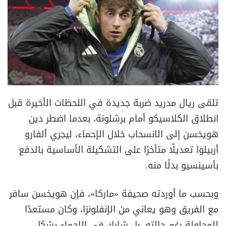
تلقى ريال مدريد ضربة جديدة في اللحظات الأخيرة قبل
انطلاق الكلاسيكو أمام برشلونة، بعدما اضطر دين
هويخسن إلى الانسحاب خلال الإحماء، ليجري ألفارو
أربيلوا تعديلًا متأخرًا على التشكيلة الأساسية بالدفع
بأسينسيو بدلًا منه.
وبحسب ما أوردته صحيفة «ماركا»، فإن هويخسن سافر
مع الفريق وهو يعاني من الإنفلونزا، وكان مستعدًا
للمحاولة رغم حالته، بل شارك في الإحماء بشكل